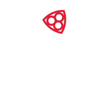
Bezpieceństwa i Współpracy w Europie w Wiedniu, w
siedzibie Delegatury Unii Europejskiej w Skopje i
European Union House w Rydze.
W Wilnie pokazaliśmy film dokumentalny, oparty
częściowo na reportażu.
Premiera filmu
w Polsce
planowana jest na
wrzesień.