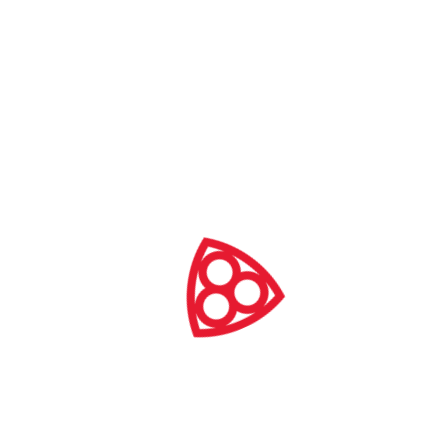
Dni Architektury Drewnianej 2026 w
województwie lubuskim
28 sie
-
30 sie
województwo lubuskie
SOB.
29