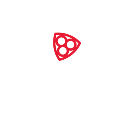
rogramu Ochrona zabytków archeologicznych 2026
sowany ze środków Ministra Kultury i Dziedzictwa Narodowego