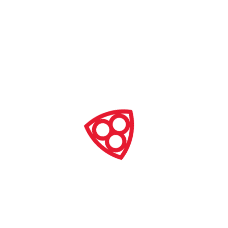
ochrony dziedzictwa kulturowego i przyrodniczego.
• Ważną częścią deklaracji jest przeciwdziałanie
zagrożeniom dziedzictwa w sytuacjach kryzysowych,
katastrofach naturalnych oraz konfliktach zbrojnych,
z naciskiem na ochronę dóbr kultury oraz walkę z ich
nielegalnym obrotem.
• MONDIACULT 2025 akcentuje rolę digitalizacji w
zabezpieczaniu dziedzictwa, równocześnie kładąc
nacisk na równość dostępu do zasobów cyfrowych i
ochronę praw twórców oraz instytucji.
Deklaracja uznaje dziedzictwo za kluczowy zasób
społeczeństwa, niezbędny do budowania
odporności, tożsamości i spójności społecznej,
realizujący zasadę „nie ma przyszłości bez kultury”.
MONDIACULT 2025 wzywa do intensyfikacji
współpracy, wdrażania polityk ochrony dziedzictwa
oraz inwestycji w edukację i cyfrową transformację