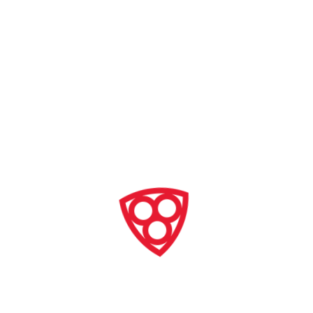
były polewane miodem. Dawniej słodkie wersje miały
w środku ukryty orzeszek lub migdał. Ten, kto trafił
na pączka z „niespodzianką”, mógł liczyć na dostatek
i szczęście. Obecnie pączki wypełnione są słodką
konfiturą lub kremem.
Kulisty kształt pączka pochodzi z XVIII wieku, gdy
zaczęto używać drożdży do ich produkcji, przez co
ciasto stało się bardziej puszyste. Udokumentował to
XVIII-wieczny znawca kuchni i historyk ks. Jędrzej
Kitowicz:
– Staroświeckim pączkiem trafiwsz
y
w oko mógłby go
podsinić, dziś pączek jest tak pulchny, tak lekki, że
ścisnąwszy go w ręku znowu się rozciąga i pęcznieje do
swojej objętości, a wiatr zdmuchnąłby go z półmiska
–
opisał zmieniające się zwyczaje.
Dziś Tłusty czwartek to jeden z najbardziej
smakowitych i lubianych dni w roku. Docenił go
również swoim wierszem poeta Władysław